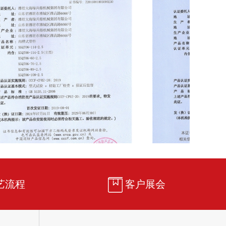
艺流程
客户展会
消防产品认证证书
消防产品认证