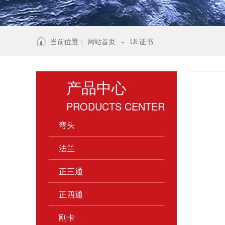
当前位置：
网站首页
-
UL证书
产品中心
PRODUCTS CENTER
弯头
法兰
正三通
正四通
刚卡