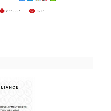
2021-8-27
3717