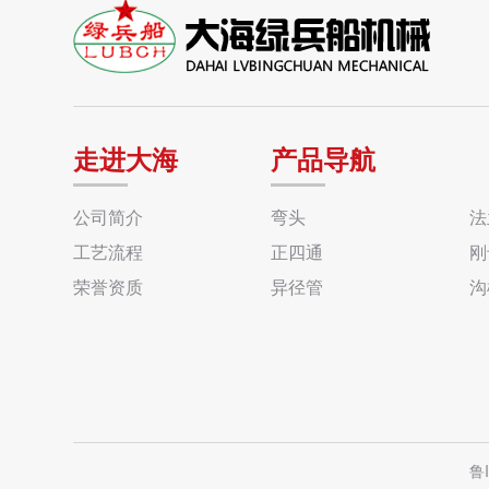
走进大海
产品导航
公司简介
弯头
法
工艺流程
正四通
刚
荣誉资质
异径管
沟
鲁I